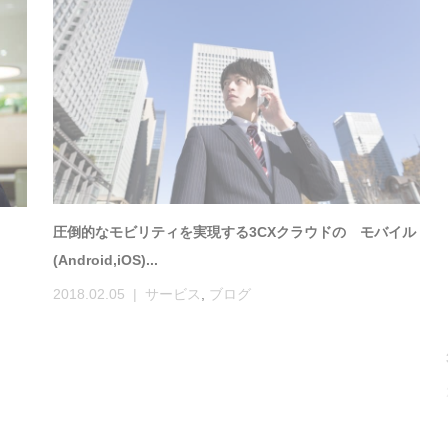
圧倒的なモビリティを実現する3CXクラウドの モバイル
(Android,iOS)...
2018.02.05
サービス
,
ブログ