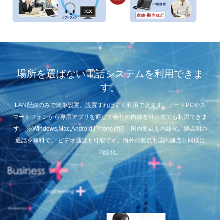
場所を選ばない電話システムを利用できま
す。
LAN配線のみで簡単設置。設置すればすぐ利用できます。ノートPCやス
マートフォンから専用アプリを通じて会社の内線を外出先でも利用できま
す。 ※Windows,Mac,Android,iPhone対応 国内拠点も内線化。拠点間の
通話を無料で。 ビデオ通話も可能です。海外の拠点も国内拠点と同様に
内線化。