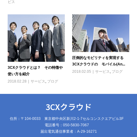
ビス
圧倒的なモビリティを実現する
3CXクラウドの モバイル(An...
3CXクラウドとは？ その特徴や
2018.02.05
サービス
,
ブログ
使い方を紹介
2018.02.28
サービス
,
ブログ
3CXクラウド
住所：〒104-0033 東京都中央区新川2-1-7セルコンスクエアビル3F
電話番号：050-5830-7067
届出電気通信事業者：A-29-16271